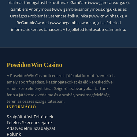
bizalmas támogatást biztosítanak: GamCare (www.gamcare.org.uk),
Gamblers Anonymous (www.gamblersanonymous.org.uk), és az
Országos Problémás Szerencsejáték Klinika (www.cnwl.nhs.uk). A
BeGambleAware-t (www.begambleaware.org) is elérheted
információkért és tanácsért. A te jólléted fontosabb számunkra.
PoseidonWin Casino
A PoseidonWin Casino licenszelt játékplatformot üzemeltet,
amely sportfogadást, kaszinójátékokat és élő kereskedővel
rendelkező élményt kínál. Szigorú szabványokat tartunk
fenn a játékosok védelme és a szabályozási megfelelőség
terén az összes szolgáltatásban.
INFORMÁCIÓ
Szolgáltatási Feltételek
Felelős Szerencsejáték
Adatvédelmi Szabályzat
Rólunk