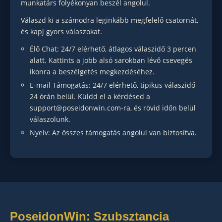
munkatárs folyékonyan beszél angolul.
Válaszd ki a számodra leginkább megfelelő csatornát,
és kapj gyors válaszokat.
Élő Chat: 24/7 elérhető, átlagos válaszidő 3 percen
alatt. Kattints a jobb alsó sarokban lévő csevegés
ikonra a beszélgetés megkezdéséhez.
E-mail Támogatás: 24/7 elérhető, tipikus válaszidő
24 órán belül. Küldd el a kérdésed a
support@poseidonwin.com-ra
, és rövid időn belül
válaszolunk.
Nyelv: Az összes támogatás angolul van biztosítva.
PoseidonWin: Szubsztancia