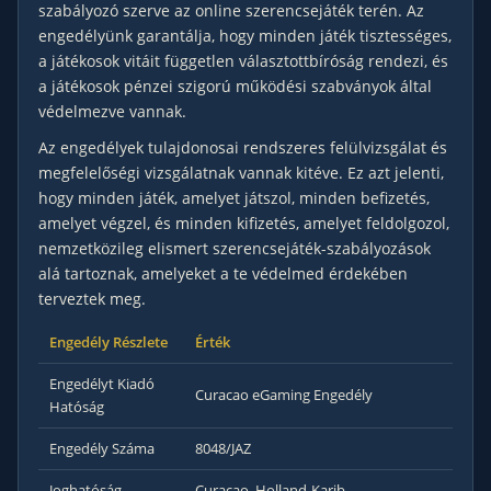
szabályozó szerve az online szerencsejáték terén. Az
engedélyünk garantálja, hogy minden játék tisztességes,
a játékosok vitáit független választottbíróság rendezi, és
a játékosok pénzei szigorú működési szabványok által
védelmezve vannak.
Az engedélyek tulajdonosai rendszeres felülvizsgálat és
megfelelőségi vizsgálatnak vannak kitéve. Ez azt jelenti,
hogy minden játék, amelyet játszol, minden befizetés,
amelyet végzel, és minden kifizetés, amelyet feldolgozol,
nemzetközileg elismert szerencsejáték-szabályozások
alá tartoznak, amelyeket a te védelmed érdekében
terveztek meg.
Engedély Részlete
Érték
Engedélyt Kiadó
Curacao eGaming Engedély
Hatóság
Engedély Száma
8048/JAZ
Joghatóság
Curacao, Holland-Karib