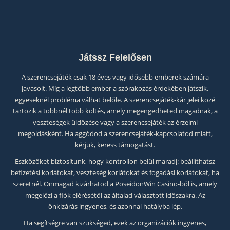
Játssz Felelősen
A szerencsejáték csak 18 éves vagy idősebb emberek számára
javasolt. Míg a legtöbb ember a szórakozás érdekében játszik,
egyeseknél probléma válhat belőle. A szerencsejáték-kár jelei közé
tartozik a többnél több költés, amely megengedheted magadnak, a
veszteségek üldözése vagy a szerencsejáték az érzelmi
megoldásként. Ha aggódod a szerencsejáték-kapcsolatod miatt,
kérjük, keress támogatást.
Eszközöket biztosítunk, hogy kontrollon belül maradj: beállíthatsz
befizetési korlátokat, veszteség korlátokat és fogadási korlátokat, ha
szeretnél. Önmagad kizárhatod a PoseidonWin Casino-ból is, amely
megelőzi a fiók elérésétől az általad választott időszakra. Az
önkizárás ingyenes, és azonnal hatályba lép.
Ha segítségre van szükséged, ezek az organizációk ingyenes,