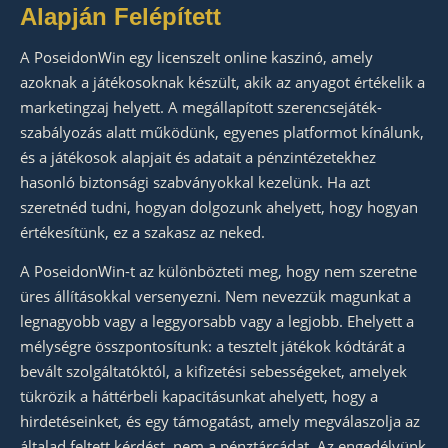
Alapján Felépített
A PoseidonWin egy licenszelt online kaszinó, amely
azoknak a játékosoknak készült, akik az anyagot értékelik a
marketingzaj helyett. A megállapított szerencsejáték-
szabályozás alatt működünk, egyenes platformot kínálunk,
és a játékosok alapjait és adatait a pénzintézetekhez
hasonló biztonsági szabványokkal kezelünk. Ha azt
szeretnéd tudni, hogyan dolgozunk ahelyett, hogy hogyan
értékesítünk, ez a szakasz az neked.
A PoseidonWin-t az különbözteti meg, hogy nem szeretne
üres állításokkal versenyezni. Nem nevezzük magunkat a
legnagyobb vagy a leggyorsabb vagy a legjobb. Ehelyett a
mélységre összpontosítunk: a tesztelt játékok kódtárát a
bevált szolgáltatóktól, a kifizetési sebességeket, amelyek
tükrözik a háttérbeli kapacitásunkat ahelyett, hogy a
hirdetéseinket, és egy támogatást, amely megválaszolja az
általad feltett kérdést, nem a pénztárcádat. Az engedélyünk