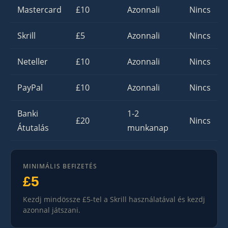
Mastercard
£10
Azonnali
Nincs
Skrill
£5
Azonnali
Nincs
Neteller
£10
Azonnali
Nincs
PayPal
£10
Azonnali
Nincs
Banki
1-2
£20
Nincs
Átutalás
munkanap
MINIMÁLIS BEFIZETÉS
£5
Kezdj mindössze £5-tel a Skrill használatával és kezdj
azonnal játszani.