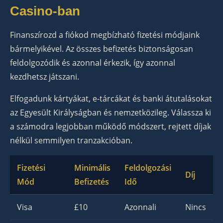
Casino-ban
Finanszírozd a fiókod megbízható fizetési módjaink
bármelyikével. Az összes befizetés biztonságosan
feldolgozódik és azonnal érkezik, így azonnal
kezdhetsz játszani.
Elfogadunk kártyákat, e-tárcákat és banki átutalásokat
az Egyesült Királyságban és nemzetközileg. Válassza ki
a számodra legjobban működő módszert, rejtett díjak
nélkül semmilyen tranzakcióban.
Fizetési
Minimális
Feldolgozási
Díj
Mód
Befizetés
Idő
Visa
£10
Azonnali
Nincs