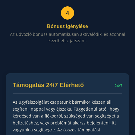
4
Bónusz Igénylése
Az üdvözlő bónusz automatikusan aktiválódik, és azonnal
kezdhetsz játszani.
Támogatás 24/7 Elérhető
24/7
Az ügyfélszolgálat csapatunk bármikor készen áll
segíteni, nappal vagy éjszaka. Függetlenül attól, hogy
kérdésed van a fiókodról, szükséged van segítséget a
befizetéshez, vagy problémát akarsz bejelenteni, itt
vagyunk a segítségre. Az összes támogatási