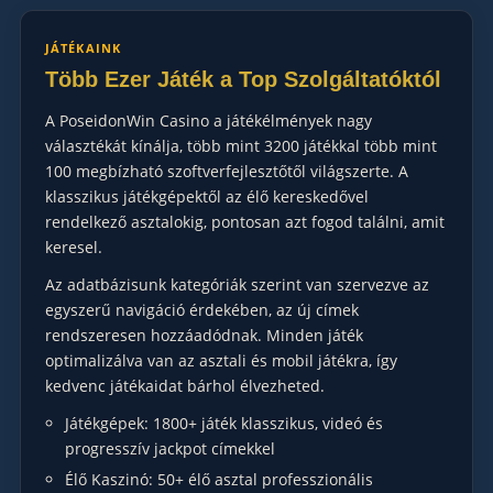
JÁTÉKAINK
Több Ezer Játék a Top Szolgáltatóktól
A PoseidonWin Casino a játékélmények nagy
választékát kínálja, több mint 3200 játékkal több mint
100 megbízható szoftverfejlesztőtől világszerte. A
klasszikus játékgépektől az élő kereskedővel
rendelkező asztalokig, pontosan azt fogod találni, amit
keresel.
Az adatbázisunk kategóriák szerint van szervezve az
egyszerű navigáció érdekében, az új címek
rendszeresen hozzáadódnak. Minden játék
optimalizálva van az asztali és mobil játékra, így
kedvenc játékaidat bárhol élvezheted.
Játékgépek: 1800+ játék klasszikus, videó és
progresszív jackpot címekkel
Élő Kaszinó: 50+ élő asztal professzionális