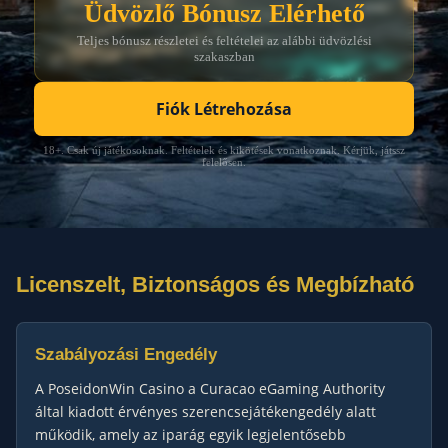
Üdvözlő Bónusz Elérhető
Teljes bónusz részletei és feltételei az alábbi üdvözlési
szakaszban
Fiók Létrehozása
18+. Csak új játékosoknak. Feltételek és kikötések vonatkoznak. Kérjük, játssz
felelősen.
Licenszelt, Biztonságos és Megbízható
Szabályozási Engedély
A PoseidonWin Casino a Curacao eGaming Authority
által kiadott érvényes szerencsejátékengedély alatt
működik, amely az iparág egyik legjelentősebb