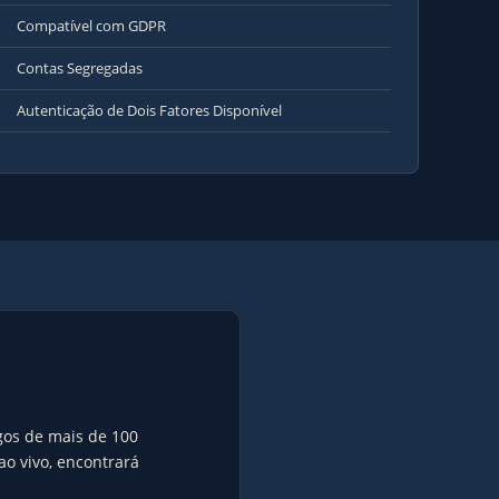
Compatível com GDPR
Contas Segregadas
Autenticação de Dois Fatores Disponível
gos de mais de 100
ao vivo, encontrará