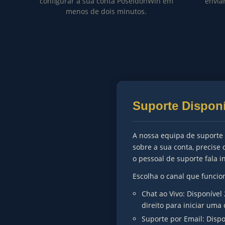
configurar a sua conta PoseidonWin em
envia
menos de dois minutos.
Suporte Disponí
A nossa equipa de suporte 
sobre a sua conta, precise
o pessoal de suporte fala i
Escolha o canal que funcio
Chat ao Vivo: Disponível
direito para iniciar uma
Suporte por Email: Dispo