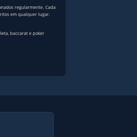
cionados regularmente. Cada
ritos em qualquer lugar.
leta, baccarat e poker