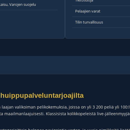
Tietosuoja
tkaisu, Varojen suojelu
Pelaajien varat
Tilin turvallisuus
huippupalveluntarjoajilta
aajan valikoiman pelikokemuksia, joissa on yli 3 200 peliä yli 100:l
ta maailmanlaajuisesti. Klassisista kolikkopeleistä live-jälleenmyyj