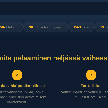
24h
Maksut
50+
Palveluntarjoajat
24/7
Tuki
15+
V
oita pelaaminen neljässä vaihee
2
3
sta sähköpostiosoitteesi
Tee talletus
uta vahvistuslinkkiä, jonka
Valitse maksupalvelusi ja lis
e sinulle tilin aktivoimiseksi
tilillesi turvallisesti.
välittömästi.