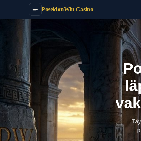
PoseidonWin Casino
Po
lä
vak
Täy
p