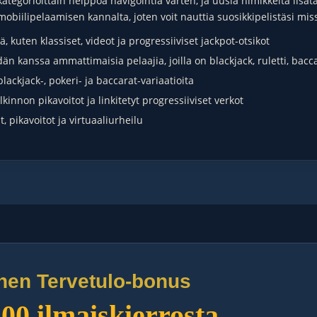
ategorioittain helppoa navigointia varten, ja uusia nimikkeitä lisät
mobiilipelaamisen kannalta, joten voit nauttia suosikkipelistäsi mi
ä, kuten klassiset, videot ja progressiiviset jackpot-otsikot
dän kanssa ammattimaisia pelaajia, joilla on blackjack, ruletti, bacca
 blackjack-, pokeri- ja baccarat-variaatioita
kinnon pikavoitot ja linkitetyt progressiiviset verkot
, pikavoitot ja virtuaaliurheilu
nen Tervetulo-bonus
00 ilmaiskierrosta