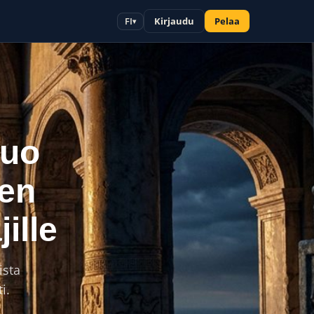
FI
Kirjaudu
Pelaa
▾
tuo
sen
ille
ista
i.