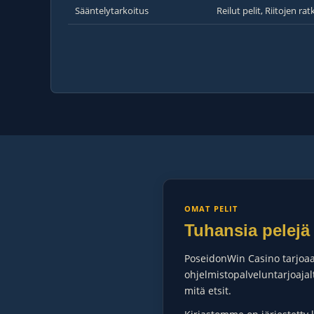
Sääntelytarkoitus
Reilut pelit, Riitojen ra
OMAT PELIT
Tuhansia pelejä 
PoseidonWin Casino tarjoaa l
ohjelmistopalveluntarjoajal
mitä etsit.