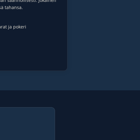
ään säännöllisesti. Jokainen
ssä tahansa.
rat ja pokeri