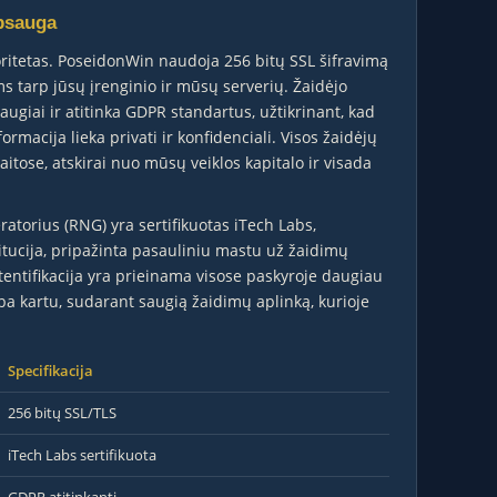
psauga
itetas. PoseidonWin naudoja 256 bitų SSL šifravimą
 tarp jūsų įrenginio ir mūsų serverių. Žaidėjo
giai ir atitinka GDPR standartus, užtikrinant, kad
rmacija lieka privati ir konfidenciali. Visos žaidėjų
aitose, atskirai nuo mūsų veiklos kapitalo ir visada
ratorius (RNG) yra sertifikuotas iTech Labs,
ucija, pripažinta pasauliniu mastu už žaidimų
utentifikacija yra prieinama visose paskyroje daugiau
a kartu, sudarant saugią žaidimų aplinką, kurioje
Specifikacija
256 bitų SSL/TLS
iTech Labs sertifikuota