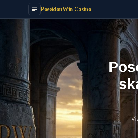
PoseidonWin Casino
Pos
sk
Vi