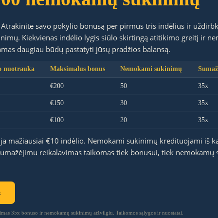
Atrakinite savo pokylio bonusą per pirmus tris indėlius ir uždirbki
ų. Kiekvienas indėlio lygis siūlo skirtingą atitikimo greitį ir
mas daugiau būdų pastatyti jūsų pradžios balansą.
o nuotrauka
Maksimalus bonus
Nemokami sukinimų
Sumažė
€200
50
35x
€150
30
35x
€100
20
35x
uja mažiausiai €10 indėlio. Nemokami sukinimų kredituojami iš k
Sumažėjimu reikalavimas taikomas tiek bonusui, tiek nemokamų
s
imas 35x bonuso ir nemokamų sukinimų atžvilgiu. Taikomos sąlygos ir nuostatai.