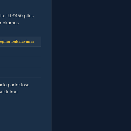
te iki €450 plius
 nemokamus
jimu reikalavimas
arto parinktose
 sukinimų