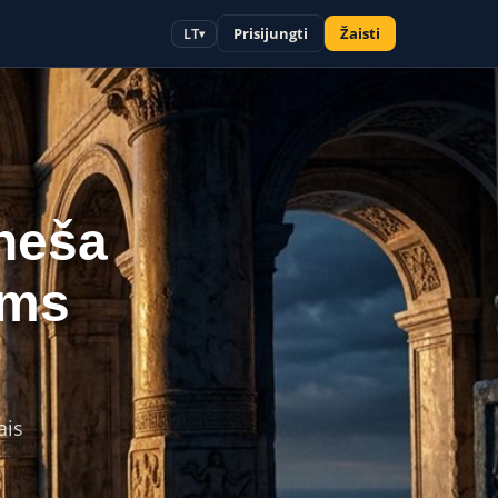
LT
Prisijungti
Žaisti
▾
neša
ems
ais