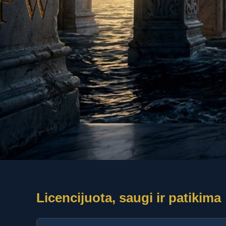
Licencijuota, saugi ir patikima