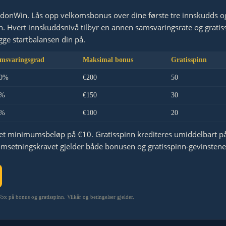
donWin. Lås opp velkomsbonus over dine første tre innskudds og
n. Hvert innskuddsnivå tilbyr en annen samsvaringsrate og gratis
gge startbalansen din på.
msvaringsgrad
Maksimal bonus
Gratisspinn
00%
€200
50
0%
€150
30
5%
€100
20
 et minimumsbeløp på €10. Gratisspinn krediteres umiddelbart på
 Omsetningskravet gjelder både bonusen og gratisspinn-gevinstene
x på bonus og gratisspinn. Vilkår og betingelser gjelder.