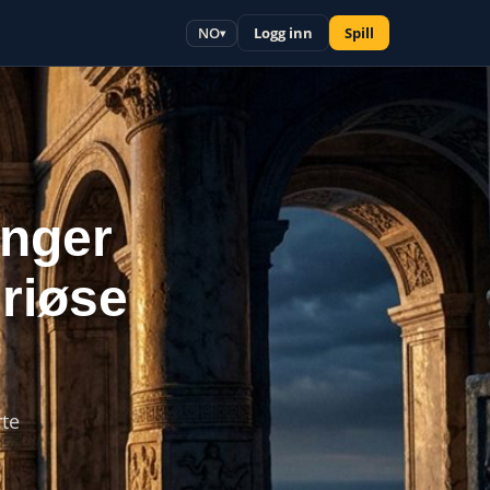
NO
Logg inn
Spill
▾
inger
eriøse
rte