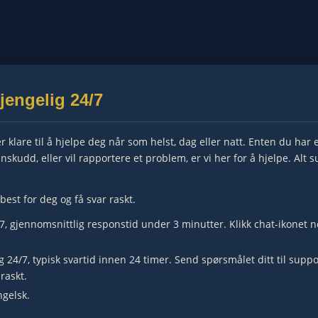
jengelig 24/7
klare til å hjelpe deg når som helst, dag eller natt. Enten du har
nskudd, eller vil rapportere et problem, er vi her for å hjelpe. Alt 
est for deg og få svar raskt.
/7, gjennomsnittlig responstid under 3 minutter. Klikk chat-ikonet ne
ig 24/7, typisk svartid innen 24 timer. Send spørsmålet ditt til
suppo
raskt.
ngelsk.