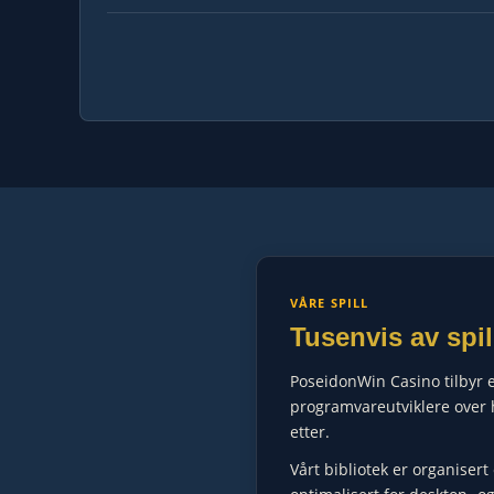
VÅRE SPILL
Tusenvis av spil
PoseidonWin Casino tilbyr e
programvareutviklere over he
etter.
Vårt bibliotek er organisert 