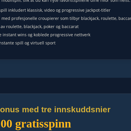
 mobilspill, slik at du kan nyte favorittspillene dine hvor som helst.
ill inkludert klassisk, video og progressive jackpot-titler
d med profesjonelle croupierer som tilbyr blackjack, roulette, bacca
 av roulette, blackjack, poker og baccarat
e instant wins og koblede progressive nettverk
nstante spill og virtuell sport
onus med tre innskuddsnier
00 gratisspinn