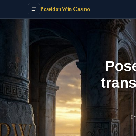
PoseidonWin Casino
Pose
trans
En